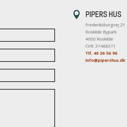
PIPERS HUS

Frederiksborgvej 21
Roskilde Bypark
4000 Roskilde
CVR: 37468371
Tlf. 46 36 56 96
info@pipershus.dk